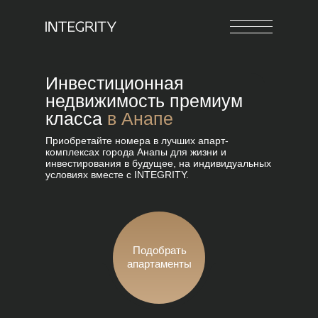
Инвестиционная
недвижимость премиум
класса
в Анапе
Приобретайте номера в лучших апарт-
комплексах города Анапы для жизни и
инвестирования в будущее, на индивидуальных
условиях вместе с INTEGRITY.
Подберем
Сэкономим
Под ваш
лучшие
ваше
бюджет и
решения
время
требования
Подобрать
апартаменты